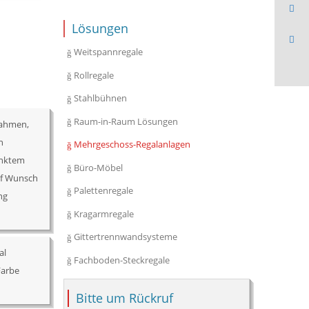
Lösungen
Weitspannregale
Rollregale
Stahlbühnen
Raum-in-Raum Lösungen
Rahmen,
n
Mehrgeschoss-Regalanlagen
inktem
Büro-Möbel
uf Wunsch
Palettenregale
ng
Kragarmregale
Gittertrennwandsysteme
al
Fachboden-Steckregale
Farbe
Bitte um Rückruf