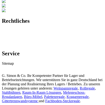
Rechtliches
Impressum
Datenschutz
AGB
Montagebedingungen
Service
Sitemap
Kontakt
G. Simon & Co. Ihr Kompetenter Partner für Lager und
Betriebseinrichtungen. Wir unterstützen Sie in ganz Deutschland bei
der Planung und Realisierung Ihres Lagers / Betriebes. Zu unseren
Lösungen gehören unter anderem:
Weitspannregale
,
Rollregale
,
Stahlbühnen
,
Raum-In-Raum Lösungen
,
Mehrgeschoss-
Regalanlagen
,
Büro-Möbel
,
Palettenregale
,
Kragarmregale
,
Gittertrennwandsysteme
und
Fachboden-Steckregale
.