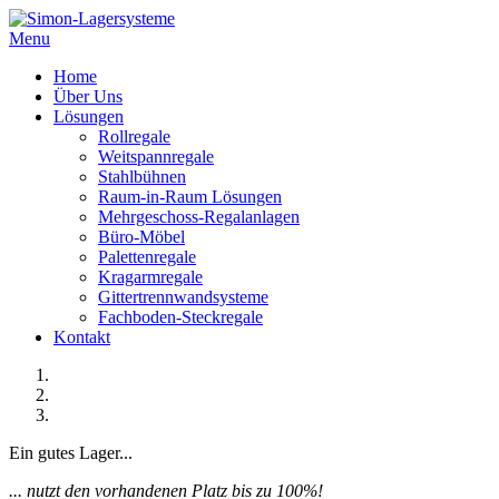
Menu
Home
Über Uns
Lösungen
Rollregale
Weitspannregale
Stahlbühnen
Raum-in-Raum Lösungen
Mehrgeschoss-Regalanlagen
Büro-Möbel
Palettenregale
Kragarmregale
Gittertrennwandsysteme
Fachboden-Steckregale
Kontakt
Ein gutes Lager...
... nutzt den vorhandenen Platz bis zu 100%!