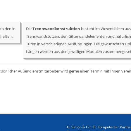
ch den in
Die
Trennwandkonstruktion
besteht im Wesentlichen aus
haften.
Trennwandstützen, den Gitterwandelementen und natürlich
Türen in verschiedenen Ausführungen. Die gewünschten H
Längen werden aus den jeweiligen Modulen zusammengeset
ersönlicher Außendienstmitarbeiter wird gerne einen Termin mit Ihnen verei
G. Simon & Co. Ihr Kompetenter Partner
e