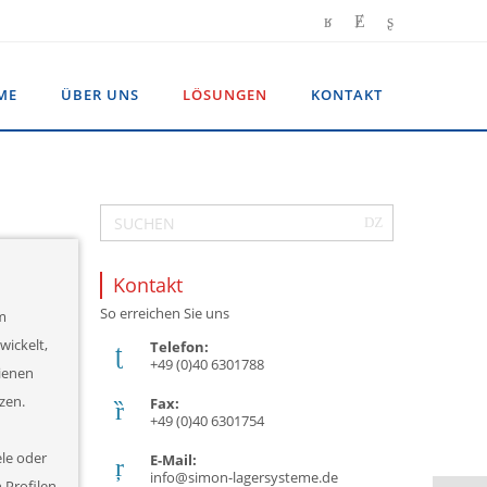
ME
ÜBER UNS
LÖSUNGEN
KONTAKT
Kontakt
So erreichen Sie uns
m
ickelt,
Telefon:
+49 (0)40 6301788
ienen
zen.
Fax:
+49 (0)40 6301754
le oder
E-Mail:
info@simon-lagersysteme.de
 Profilen